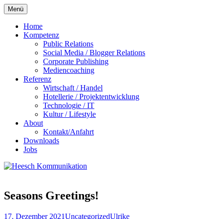
Zum
Menü
Inhalt
springen
Home
Kompetenz
Public Relations
Social Media / Blogger Relations
Corporate Publishing
Mediencoaching
Referenz
Wirtschaft / Handel
Hotellerie / Projektentwicklung
Technologie / IT
Kultur / Lifestyle
About
Kontakt/Anfahrt
Downloads
Jobs
Seasons Greetings!
17. Dezember 2021
Uncategorized
Ulrike