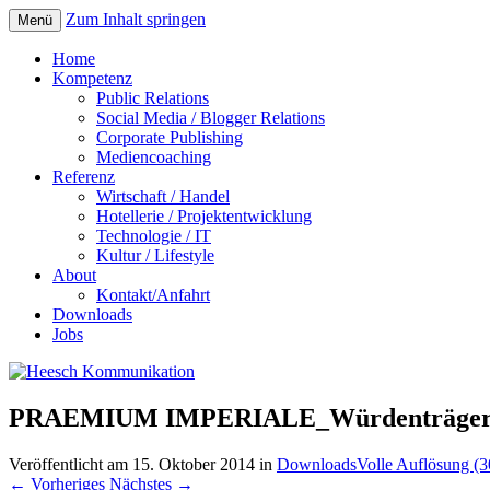
Zum Inhalt springen
Menü
Home
Kompetenz
Public Relations
Social Media / Blogger Relations
Corporate Publishing
Mediencoaching
Referenz
Wirtschaft / Handel
Hotellerie / Projektentwicklung
Technologie / IT
Kultur / Lifestyle
About
Kontakt/Anfahrt
Downloads
Jobs
PRAEMIUM IMPERIALE_Würdenträger
Veröffentlicht am
15. Oktober 2014
in
Downloads
Volle Auflösung (
←
Vorheriges
Nächstes
→