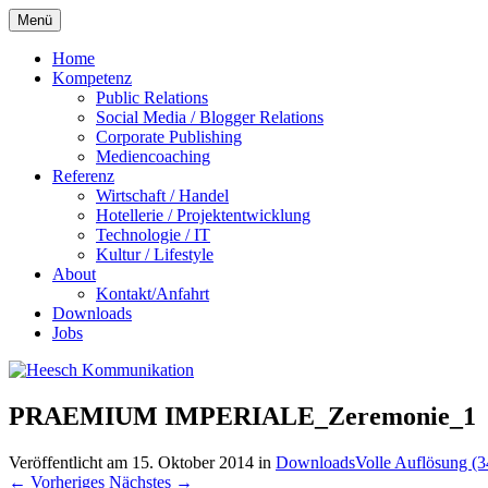
Zum
Menü
Inhalt
springen
Home
Kompetenz
Public Relations
Social Media / Blogger Relations
Corporate Publishing
Mediencoaching
Referenz
Wirtschaft / Handel
Hotellerie / Projektentwicklung
Technologie / IT
Kultur / Lifestyle
About
Kontakt/Anfahrt
Downloads
Jobs
PRAEMIUM IMPERIALE_Zeremonie_1
Veröffentlicht am
15. Oktober 2014
in
Downloads
Volle Auflösung (
←
Vorheriges
Nächstes
→