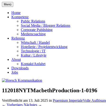
Zum
Menü
Inhalt
springen
Home
Kompetenz
Public Relations
Social Media / Blogger Relations
Corporate Publishing
Mediencoaching
Referenz
Wirtschaft / Handel
Hotellerie / Projektentwicklung
Technologie / IT
Kultur / Lifestyle
About
Kontakt/Anfahrt
Downloads
Jobs
112018NYTMacbethProduction-1-0196
Veröffentlicht am
13. Juli 2025
in
Praemium Imperiale
Volle Auflösun
←
Vorheriges
Nächstes
→