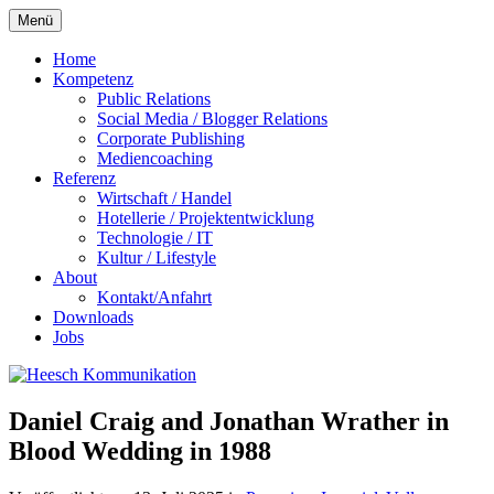
Zum
Menü
Inhalt
springen
Home
Kompetenz
Public Relations
Social Media / Blogger Relations
Corporate Publishing
Mediencoaching
Referenz
Wirtschaft / Handel
Hotellerie / Projektentwicklung
Technologie / IT
Kultur / Lifestyle
About
Kontakt/Anfahrt
Downloads
Jobs
Daniel Craig and Jonathan Wrather in
Blood Wedding in 1988