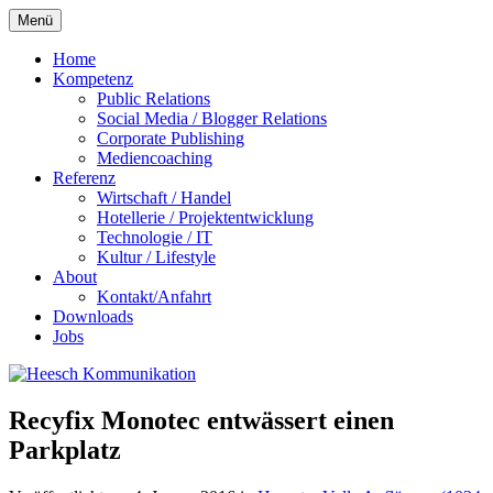
Zum
Menü
Inhalt
springen
Home
Kompetenz
Public Relations
Social Media / Blogger Relations
Corporate Publishing
Mediencoaching
Referenz
Wirtschaft / Handel
Hotellerie / Projektentwicklung
Technologie / IT
Kultur / Lifestyle
About
Kontakt/Anfahrt
Downloads
Jobs
Recyfix Monotec entwässert einen
Parkplatz