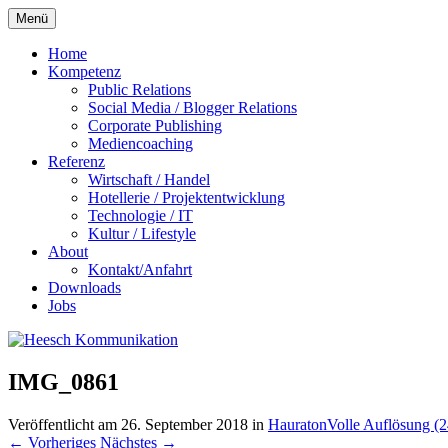
Zum
Menü
Inhalt
springen
Home
Kompetenz
Public Relations
Social Media / Blogger Relations
Corporate Publishing
Mediencoaching
Referenz
Wirtschaft / Handel
Hotellerie / Projektentwicklung
Technologie / IT
Kultur / Lifestyle
About
Kontakt/Anfahrt
Downloads
Jobs
IMG_0861
Veröffentlicht am
26. September 2018
in
Hauraton
Volle Auflösung (
←
Vorheriges
Nächstes
→