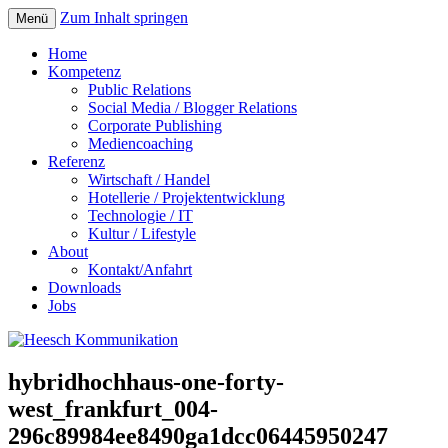
Zum Inhalt springen
Menü
Home
Kompetenz
Public Relations
Social Media / Blogger Relations
Corporate Publishing
Mediencoaching
Referenz
Wirtschaft / Handel
Hotellerie / Projektentwicklung
Technologie / IT
Kultur / Lifestyle
About
Kontakt/Anfahrt
Downloads
Jobs
hybridhochhaus-one-forty-
west_frankfurt_004-
296c89984ee8490ga1dcc06445950247