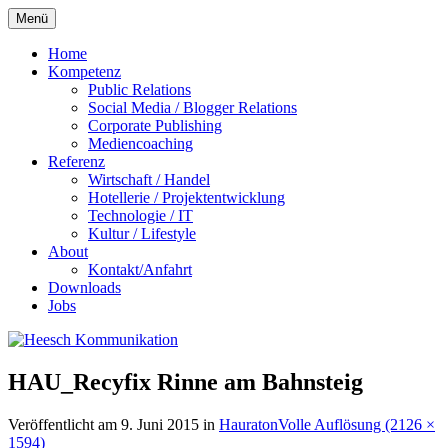
Zum
Menü
Inhalt
springen
Home
Kompetenz
Public Relations
Social Media / Blogger Relations
Corporate Publishing
Mediencoaching
Referenz
Wirtschaft / Handel
Hotellerie / Projektentwicklung
Technologie / IT
Kultur / Lifestyle
About
Kontakt/Anfahrt
Downloads
Jobs
HAU_Recyfix Rinne am Bahnsteig
Veröffentlicht am
9. Juni 2015
in
Hauraton
Volle Auflösung (2126 ×
1594)