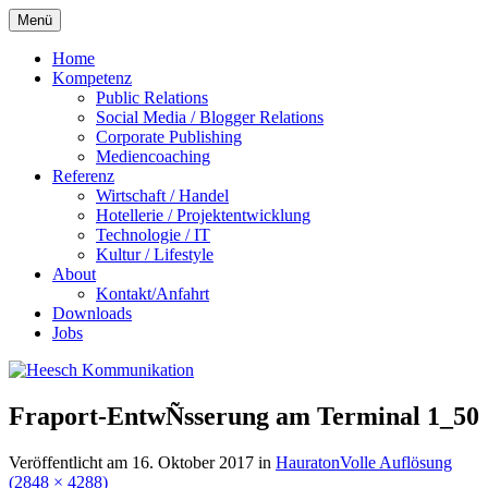
Zum
Menü
Inhalt
springen
Home
Kompetenz
Public Relations
Social Media / Blogger Relations
Corporate Publishing
Mediencoaching
Referenz
Wirtschaft / Handel
Hotellerie / Projektentwicklung
Technologie / IT
Kultur / Lifestyle
About
Kontakt/Anfahrt
Downloads
Jobs
Fraport-EntwÑsserung am Terminal 1_50
Veröffentlicht am
16. Oktober 2017
in
Hauraton
Volle Auflösung
(2848 × 4288)