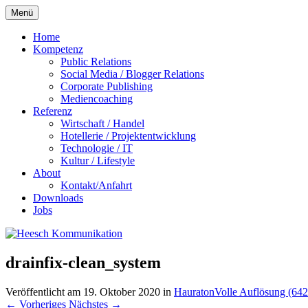
Zum
Menü
Inhalt
springen
Home
Kompetenz
Public Relations
Social Media / Blogger Relations
Corporate Publishing
Mediencoaching
Referenz
Wirtschaft / Handel
Hotellerie / Projektentwicklung
Technologie / IT
Kultur / Lifestyle
About
Kontakt/Anfahrt
Downloads
Jobs
drainfix-clean_system
Veröffentlicht am
19. Oktober 2020
in
Hauraton
Volle Auflösung (642
←
Vorheriges
Nächstes
→