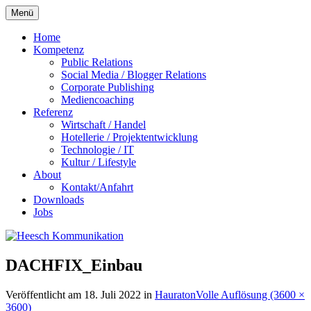
Zum
Menü
Inhalt
springen
Home
Kompetenz
Public Relations
Social Media / Blogger Relations
Corporate Publishing
Mediencoaching
Referenz
Wirtschaft / Handel
Hotellerie / Projektentwicklung
Technologie / IT
Kultur / Lifestyle
About
Kontakt/Anfahrt
Downloads
Jobs
DACHFIX_Einbau
Veröffentlicht am
18. Juli 2022
in
Hauraton
Volle Auflösung (3600 ×
3600)