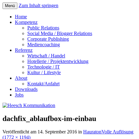
Zum Inhalt springen
Menü
Home
Kompetenz
Public Relations
Social Media / Blogger Relations
Corporate Publishing
Mediencoaching
Referenz
Wirtschaft / Handel
Hotellerie / Projektentwicklung
Technologie / IT
Kultur / Lifestyle
About
Kontakt/Anfahrt
Downloads
Jobs
dachfix_ablaufbox-im-einbau
Veröffentlicht am
14. September 2016
in
Hauraton
Volle Auflösung
(1772 × 1194)