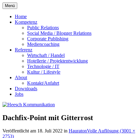
Zum
Menü
Inhalt
springen
Home
Kompetenz
Public Relations
Social Media / Blogger Relations
Corporate Publishing
Mediencoaching
Referenz
Wirtschaft / Handel
Hotellerie / Projektentwicklung
Technologie / IT
Kultur / Lifestyle
About
Kontakt/Anfahrt
Downloads
Jobs
Dachfix-Point mit Gitterrost
Veröffentlicht am
18. Juli 2022
in
Hauraton
Volle Auflösung (3001 ×
2753)