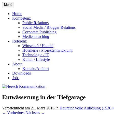
Zum
Menü
Inhalt
springen
Home
Kompetenz
Public Relations
Social Media / Blogger Relations
Corporate Publishing
Mediencoaching
Referenz
Wirtschaft / Handel
Hotellerie / Projektentwicklung
Technologie / IT
Kultur / Lifestyle
About
Kontakt/Anfahrt
Downloads
Jobs
Entwässerung in der Tiefgarage
Veröffentlicht am
21. März 2016
in
Hauraton
Volle Auflösung (1536 
←
Vorheriges
Nächstes
→