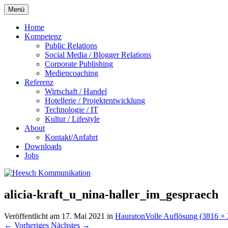
Zum
Menü
Inhalt
springen
Home
Kompetenz
Public Relations
Social Media / Blogger Relations
Corporate Publishing
Mediencoaching
Referenz
Wirtschaft / Handel
Hotellerie / Projektentwicklung
Technologie / IT
Kultur / Lifestyle
About
Kontakt/Anfahrt
Downloads
Jobs
alicia-kraft_u_nina-haller_im_gespraech
Veröffentlicht am
17. Mai 2021
in
Hauraton
Volle Auflösung (3816 ×
←
Vorheriges
Nächstes
→