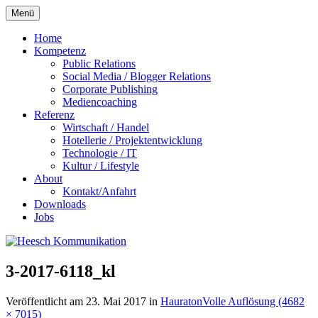
Zum
Menü
Inhalt
springen
Home
Kompetenz
Public Relations
Social Media / Blogger Relations
Corporate Publishing
Mediencoaching
Referenz
Wirtschaft / Handel
Hotellerie / Projektentwicklung
Technologie / IT
Kultur / Lifestyle
About
Kontakt/Anfahrt
Downloads
Jobs
3-2017-6118_kl
Veröffentlicht am
23. Mai 2017
in
Hauraton
Volle Auflösung (4682
× 7015)