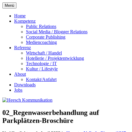
Zum
Menü
Inhalt
springen
Home
Kompetenz
Public Relations
Social Media / Blogger Relations
Corporate Publishing
Mediencoaching
Referenz
Wirtschaft / Handel
Hotellerie / Projektentwicklung
Technologie / IT
Kultur / Lifestyle
About
Kontakt/Anfahrt
Downloads
Jobs
02_Regenwasserbehandlung auf
Parkplätzen-Broschüre