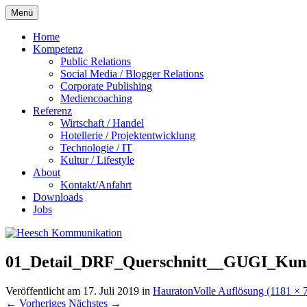
Zum
Menü
Inhalt
springen
Home
Kompetenz
Public Relations
Social Media / Blogger Relations
Corporate Publishing
Mediencoaching
Referenz
Wirtschaft / Handel
Hotellerie / Projektentwicklung
Technologie / IT
Kultur / Lifestyle
About
Kontakt/Anfahrt
Downloads
Jobs
01_Detail_DRF_Querschnitt__GUGI_Kuns
Veröffentlicht am
17. Juli 2019
in
Hauraton
Volle Auflösung (1181 × 
←
Vorheriges
Nächstes
→