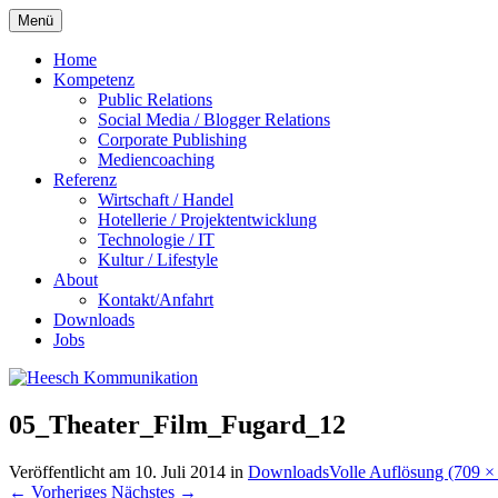
Zum
Menü
Inhalt
springen
Home
Kompetenz
Public Relations
Social Media / Blogger Relations
Corporate Publishing
Mediencoaching
Referenz
Wirtschaft / Handel
Hotellerie / Projektentwicklung
Technologie / IT
Kultur / Lifestyle
About
Kontakt/Anfahrt
Downloads
Jobs
05_Theater_Film_Fugard_12
Veröffentlicht am
10. Juli 2014
in
Downloads
Volle Auflösung (709 ×
←
Vorheriges
Nächstes
→