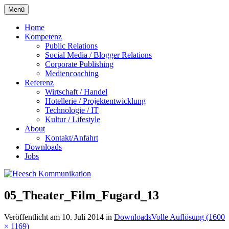
Zum
Menü
Inhalt
springen
Home
Kompetenz
Public Relations
Social Media / Blogger Relations
Corporate Publishing
Mediencoaching
Referenz
Wirtschaft / Handel
Hotellerie / Projektentwicklung
Technologie / IT
Kultur / Lifestyle
About
Kontakt/Anfahrt
Downloads
Jobs
05_Theater_Film_Fugard_13
Veröffentlicht am
10. Juli 2014
in
Downloads
Volle Auflösung (1600
× 1169)