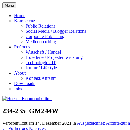
Zum
Menü
Inhalt
springen
Home
Kompetenz
Public Relations
Social Media / Blogger Relations
Corporate Publishing
Mediencoaching
Referenz
Wirtschaft / Handel
Hotellerie / Projektentwicklung
Technologie / IT
Kultur / Lifestyle
About
Kontakt/Anfahrt
Downloads
Jobs
234-235_GM244W
Veröffentlicht am
14. Dezember 2021
in
Ausgezeichnet: Architektur a
←
Vorheriges
Nächstes
→