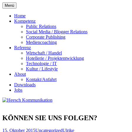
Zum
Menü
Inhalt
springen
Home
Kompetenz
Public Relations
Social Media / Blogger Relations
Corporate Publishing
Mediencoaching
Referenz
Wirtschaft / Handel
Hotellerie / Projektentwicklung
Technologie / IT
Kultur / Lifestyle
About
Kontakt/Anfahrt
Downloads
Jobs
KÖNNEN SIE UNS FOLGEN?
15. Oktober 2015
Uncategorized
Ulrike