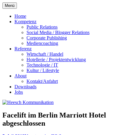
Zum
Menü
Inhalt
springen
Home
Kompetenz
Public Relations
Social Media / Blogger Relations
Corporate Publishing
Mediencoaching
Referenz
Wirtschaft / Handel
Hotellerie / Projektentwicklung
Technologie / IT
Kultur / Lifestyle
About
Kontakt/Anfahrt
Downloads
Jobs
Facelift im Berlin Marriott Hotel
abgeschlossen