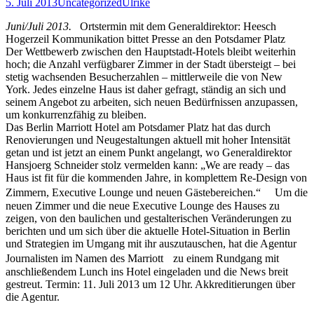
5. Juli 2013
Uncategorized
Ulrike
Juni/Juli 2013.
Ortstermin mit dem Generaldirektor: Heesch
Hogerzeil Kommunikation bittet Presse an den Potsdamer Platz
Der Wettbewerb zwischen den Hauptstadt-Hotels bleibt weiterhin
hoch; die Anzahl verfügbarer Zimmer in der Stadt übersteigt – bei
stetig wachsenden Besucherzahlen – mittlerweile die von New
York. Jedes einzelne Haus ist daher gefragt, ständig an sich und
seinem Angebot zu arbeiten, sich neuen Bedürfnissen anzupassen,
um konkurrenzfähig zu bleiben.
Das Berlin Marriott Hotel am Potsdamer Platz hat das durch
Renovierungen und Neugestaltungen aktuell mit hoher Intensität
getan und ist jetzt an einem Punkt angelangt, wo Generaldirektor
Hansjoerg Schneider stolz vermelden kann: „We are ready – das
Haus ist fit für die kommenden Jahre, in komplettem Re-Design von
Zimmern, Executive Lounge und neuen Gästebereichen.“ Um die
neuen Zimmer und die neue Executive Lounge des Hauses zu
zeigen, von den baulichen und gestalterischen Veränderungen zu
berichten und um sich über die aktuelle Hotel-Situation in Berlin
und Strategien im Umgang mit ihr auszutauschen, hat die Agentur
Journalisten im Namen des Marriott zu einem Rundgang mit
anschließendem Lunch ins Hotel eingeladen und die News breit
gestreut. Termin: 11. Juli 2013 um 12 Uhr. Akkreditierungen über
die Agentur.