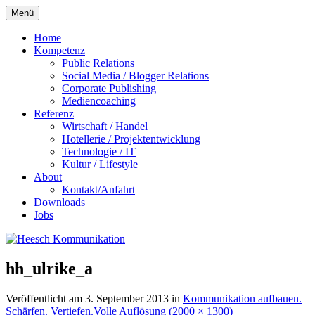
Zum
Menü
Inhalt
springen
Home
Kompetenz
Public Relations
Social Media / Blogger Relations
Corporate Publishing
Mediencoaching
Referenz
Wirtschaft / Handel
Hotellerie / Projektentwicklung
Technologie / IT
Kultur / Lifestyle
About
Kontakt/Anfahrt
Downloads
Jobs
hh_ulrike_a
Veröffentlicht am
3. September 2013
in
Kommunikation aufbauen.
Schärfen. Vertiefen.
Volle Auflösung (2000 × 1300)