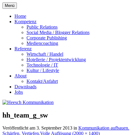
Zum
Menü
Inhalt
springen
Home
Kompetenz
Public Relations
Social Media / Blogger Relations
Corporate Publishing
Mediencoaching
Referenz
Wirtschaft / Handel
Hotellerie / Projektentwicklung
Technologie / IT
Kultur / Lifestyle
About
Kontakt/Anfahrt
Downloads
Jobs
hh_team_g_sw
Veröffentlicht am
3. September 2013
in
Kommunikation aufbauen.
Schärfen. Vertiefen.
Volle Auflösung (2000 × 1400)