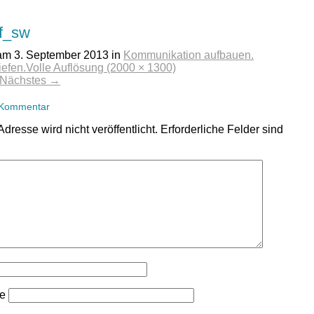
_f_sw
 am
3. September 2013
in
Kommunikation aufbauen.
iefen.
Volle Auflösung (2000 × 1300)
Nächstes
→
 Kommentar
dresse wird nicht veröffentlicht.
Erforderliche Felder sind
se