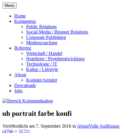
Zum
Menü
Inhalt
springen
Home
Kompetenz
Public Relations
Social Media / Blogger Relations
Corporate Publishing
Mediencoaching
Referenz
Wirtschaft / Handel
Hotellerie / Projektentwicklung
Technologie / IT
Kultur / Lifestyle
About
Kontakt/Anfahrt
Downloads
Jobs
uh portrait farbe konfi
Veröffentlicht am
7. September 2016
in
About
Volle Auflösung
(4766 × 3172)