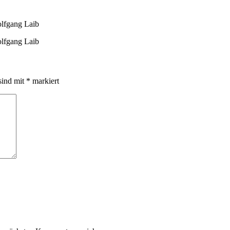
olfgang Laib
olfgang Laib
sind mit
*
markiert