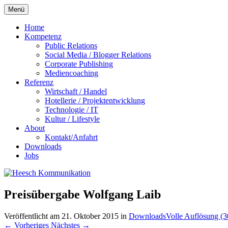
Zum
Menü
Inhalt
springen
Home
Kompetenz
Public Relations
Social Media / Blogger Relations
Corporate Publishing
Mediencoaching
Referenz
Wirtschaft / Handel
Hotellerie / Projektentwicklung
Technologie / IT
Kultur / Lifestyle
About
Kontakt/Anfahrt
Downloads
Jobs
Preisübergabe Wolfgang Laib
Veröffentlicht am
21. Oktober 2015
in
Downloads
Volle Auflösung (
←
Vorheriges
Nächstes
→