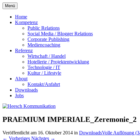
Zum
Menü
Inhalt
springen
Home
Kompetenz
Public Relations
Social Media / Blogger Relations
Corporate Publishing
Mediencoaching
Referenz
Wirtschaft / Handel
Hotellerie / Projektentwicklung
Technologie / IT
Kultur / Lifestyle
About
Kontakt/Anfahrt
Downloads
Jobs
PRAEMIUM IMPERIALE_Zeremonie_2
Veröffentlicht am
16. Oktober 2014
in
Downloads
Volle Auflösung (
←
Vorheriges
Nächstes
→