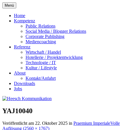
Zum
Menü
Inhalt
springen
Home
Kompetenz
Public Relations
Social Media / Blogger Relations
Corporate Publishing
Mediencoaching
Referenz
Wirtschaft / Handel
Hotellerie / Projektentwicklung
Technologie / IT
Kultur / Lifestyle
About
Kontakt/Anfahrt
Downloads
Jobs
YAJ10040
Veröffentlicht am
22. Oktober 2025
in
Praemium Imperiale
Volle
Auflösung (2560 × 1767)