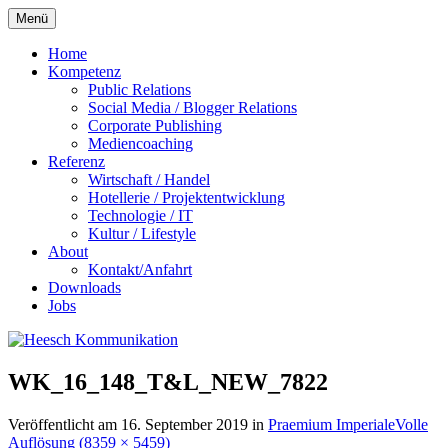
Zum
Menü
Inhalt
springen
Home
Kompetenz
Public Relations
Social Media / Blogger Relations
Corporate Publishing
Mediencoaching
Referenz
Wirtschaft / Handel
Hotellerie / Projektentwicklung
Technologie / IT
Kultur / Lifestyle
About
Kontakt/Anfahrt
Downloads
Jobs
WK_16_148_T&L_NEW_7822
Veröffentlicht am
16. September 2019
in
Praemium Imperiale
Volle
Auflösung (8359 × 5459)