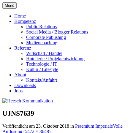
Zum
Menü
Inhalt
springen
Home
Kompetenz
Public Relations
Social Media / Blogger Relations
Corporate Publishing
Mediencoaching
Referenz
Wirtschaft / Handel
Hotellerie / Projektentwicklung
Technologie / IT
Kultur / Lifestyle
About
Kontakt/Anfahrt
Downloads
Jobs
UJNS7639
Veröffentlicht am
23. Oktober 2018
in
Praemium Imperiale
Volle
Auflösung (5472 × 3648)