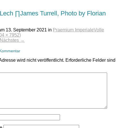
Lech ∏James Turrell, Photo by Florian
 am
13. September 2021
in
Praemium Imperiale
Volle
04 × 7952)
Nächstes
→
 Kommentar
dresse wird nicht veröffentlicht.
Erforderliche Felder sind
se