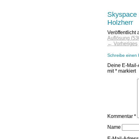
Skyspace 
Holzherr
Veröffentlicht
Auflösung (53
←
Vorheriges
Schreibe einen
Deine E-Mail-A
mit
*
markiert
Kommentar
*
Name
E-Mail-Adres