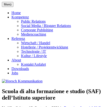
Zum
Menü
Inhalt
springen
Home
Kompetenz
Public Relations
Social Media / Blogger Relations
Corporate Publishing
Mediencoaching
Referenz
Wirtschaft / Handel
Hotellerie / Projektentwicklung
Technologie / IT
Kultur / Lifestyle
About
Kontakt/Anfahrt
Downloads
Jobs
Scuola di alta formazione e studio (SAF)
dell’Istituto superiore