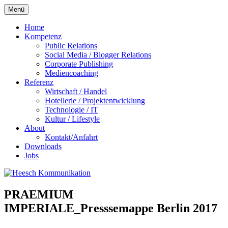
Zum
Menü
Inhalt
springen
Home
Kompetenz
Public Relations
Social Media / Blogger Relations
Corporate Publishing
Mediencoaching
Referenz
Wirtschaft / Handel
Hotellerie / Projektentwicklung
Technologie / IT
Kultur / Lifestyle
About
Kontakt/Anfahrt
Downloads
Jobs
PRAEMIUM
IMPERIALE_Presssemappe Berlin 2017