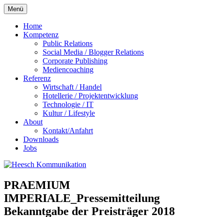
Zum
Menü
Inhalt
springen
Home
Kompetenz
Public Relations
Social Media / Blogger Relations
Corporate Publishing
Mediencoaching
Referenz
Wirtschaft / Handel
Hotellerie / Projektentwicklung
Technologie / IT
Kultur / Lifestyle
About
Kontakt/Anfahrt
Downloads
Jobs
PRAEMIUM
IMPERIALE_Pressemitteilung
Bekanntgabe der Preisträger 2018