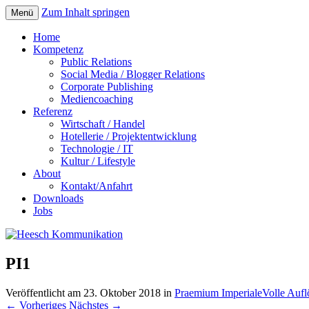
Zum Inhalt springen
Menü
Home
Kompetenz
Public Relations
Social Media / Blogger Relations
Corporate Publishing
Mediencoaching
Referenz
Wirtschaft / Handel
Hotellerie / Projektentwicklung
Technologie / IT
Kultur / Lifestyle
About
Kontakt/Anfahrt
Downloads
Jobs
PI1
Veröffentlicht am
23. Oktober 2018
in
Praemium Imperiale
Volle Auf
←
Vorheriges
Nächstes
→