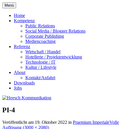
Zum
Menü
Inhalt
springen
Home
Kompetenz
Public Relations
Social Media / Blogger Relations
Corporate Publishing
Mediencoaching
Referenz
Wirtschaft / Handel
Hotellerie / Projektentwicklung
Technologie / IT
Kultur / Lifestyle
About
Kontakt/Anfahrt
Downloads
Jobs
PI-4
Veröffentlicht am
19. Oktober 2022
in
Praemium Imperiale
Volle
Auflösung (3000 × 2080)