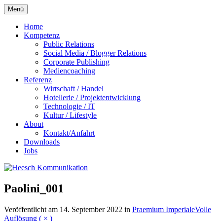
Zum
Menü
Inhalt
springen
Home
Kompetenz
Public Relations
Social Media / Blogger Relations
Corporate Publishing
Mediencoaching
Referenz
Wirtschaft / Handel
Hotellerie / Projektentwicklung
Technologie / IT
Kultur / Lifestyle
About
Kontakt/Anfahrt
Downloads
Jobs
Paolini_001
Veröffentlicht am
14. September 2022
in
Praemium Imperiale
Volle
Auflösung ( × )