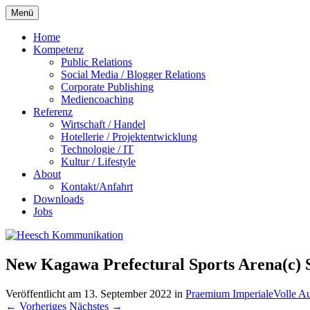
Zum
Menü
Inhalt
springen
Home
Kompetenz
Public Relations
Social Media / Blogger Relations
Corporate Publishing
Mediencoaching
Referenz
Wirtschaft / Handel
Hotellerie / Projektentwicklung
Technologie / IT
Kultur / Lifestyle
About
Kontakt/Anfahrt
Downloads
Jobs
New Kagawa Prefectural Sports Arena(c
Veröffentlicht am
13. September 2022
in
Praemium Imperiale
Volle A
←
Vorheriges
Nächstes
→