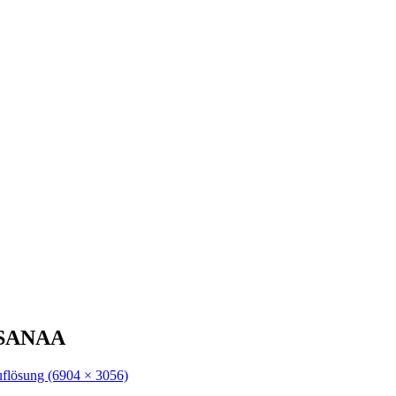
) SANAA
uflösung (6904 × 3056)