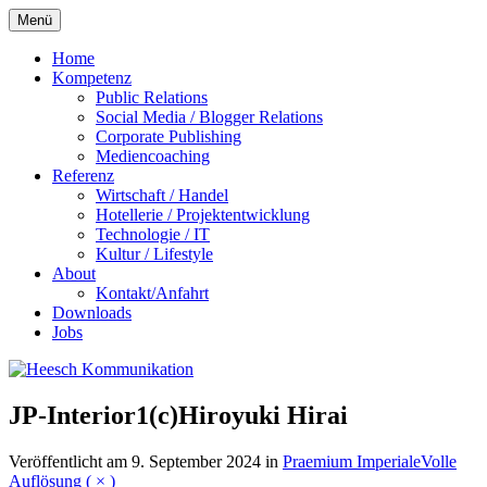
Zum
Menü
Inhalt
springen
Home
Kompetenz
Public Relations
Social Media / Blogger Relations
Corporate Publishing
Mediencoaching
Referenz
Wirtschaft / Handel
Hotellerie / Projektentwicklung
Technologie / IT
Kultur / Lifestyle
About
Kontakt/Anfahrt
Downloads
Jobs
JP-Interior1(c)Hiroyuki Hirai
Veröffentlicht am
9. September 2024
in
Praemium Imperiale
Volle
Auflösung ( × )