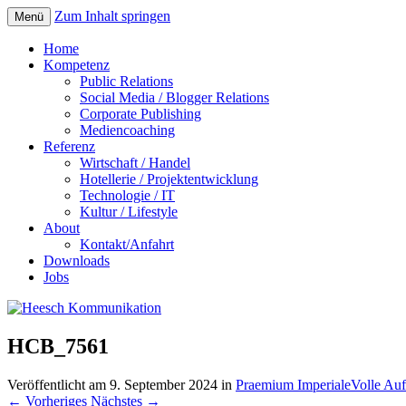
Zum Inhalt springen
Menü
Home
Kompetenz
Public Relations
Social Media / Blogger Relations
Corporate Publishing
Mediencoaching
Referenz
Wirtschaft / Handel
Hotellerie / Projektentwicklung
Technologie / IT
Kultur / Lifestyle
About
Kontakt/Anfahrt
Downloads
Jobs
HCB_7561
Veröffentlicht am
9. September 2024
in
Praemium Imperiale
Volle Au
←
Vorheriges
Nächstes
→