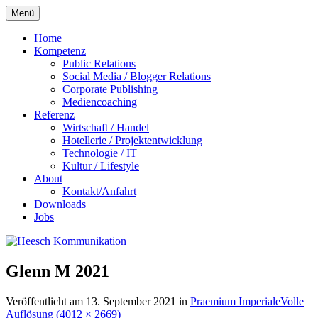
Zum
Menü
Inhalt
springen
Home
Kompetenz
Public Relations
Social Media / Blogger Relations
Corporate Publishing
Mediencoaching
Referenz
Wirtschaft / Handel
Hotellerie / Projektentwicklung
Technologie / IT
Kultur / Lifestyle
About
Kontakt/Anfahrt
Downloads
Jobs
Glenn M 2021
Veröffentlicht am
13. September 2021
in
Praemium Imperiale
Volle
Auflösung (4012 × 2669)