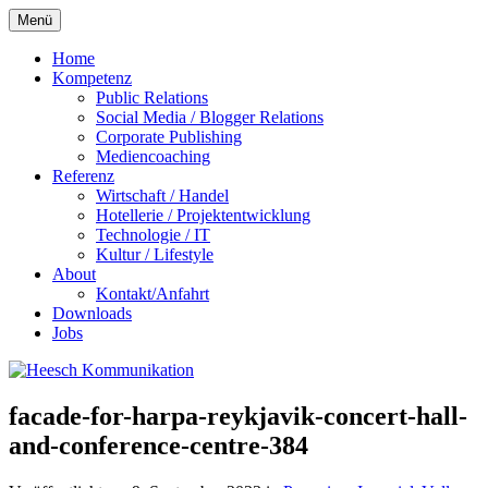
Zum
Menü
Inhalt
springen
Home
Kompetenz
Public Relations
Social Media / Blogger Relations
Corporate Publishing
Mediencoaching
Referenz
Wirtschaft / Handel
Hotellerie / Projektentwicklung
Technologie / IT
Kultur / Lifestyle
About
Kontakt/Anfahrt
Downloads
Jobs
facade-for-harpa-reykjavik-concert-hall-
and-conference-centre-384