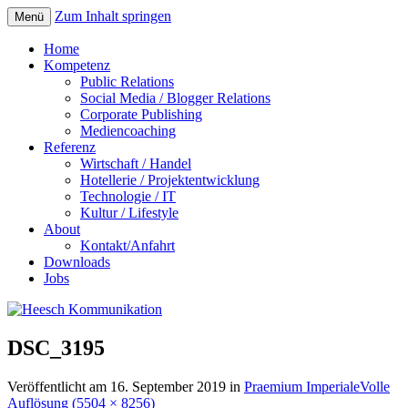
Zum Inhalt springen
Menü
Home
Kompetenz
Public Relations
Social Media / Blogger Relations
Corporate Publishing
Mediencoaching
Referenz
Wirtschaft / Handel
Hotellerie / Projektentwicklung
Technologie / IT
Kultur / Lifestyle
About
Kontakt/Anfahrt
Downloads
Jobs
DSC_3195
Veröffentlicht am
16. September 2019
in
Praemium Imperiale
Volle
Auflösung (5504 × 8256)