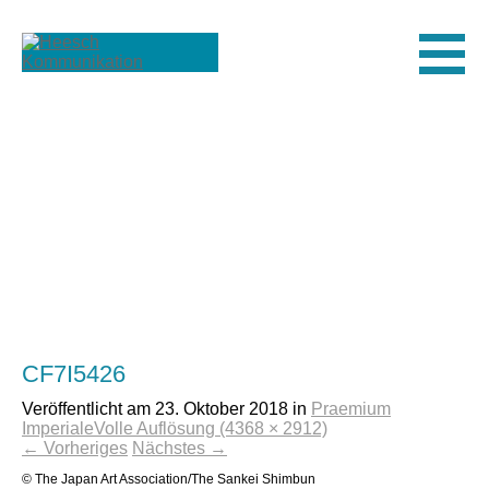
Men
CF7I5426
Veröffentlicht am
23. Oktober 2018
in
Praemium
Imperiale
Volle Auflösung (4368 × 2912)
←
Vorheriges
Nächstes
→
© The Japan Art Association/The Sankei Shimbun