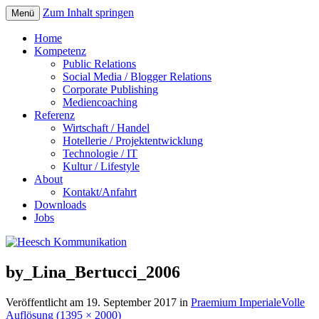
Zum Inhalt springen
Menü
Home
Kompetenz
Public Relations
Social Media / Blogger Relations
Corporate Publishing
Mediencoaching
Referenz
Wirtschaft / Handel
Hotellerie / Projektentwicklung
Technologie / IT
Kultur / Lifestyle
About
Kontakt/Anfahrt
Downloads
Jobs
by_Lina_Bertucci_2006
Veröffentlicht am
19. September 2017
in
Praemium Imperiale
Volle
Auflösung (1395 × 2000)