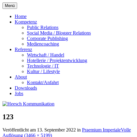
Zum
Menü
Inhalt
springen
Home
Kompetenz
Public Relations
Social Media / Blogger Relations
Corporate Publishing
Mediencoaching
Referenz
Wirtschaft / Handel
Hotellerie / Projektentwicklung
Technologie / IT
Kultur / Lifestyle
About
Kontakt/Anfahrt
Downloads
Jobs
123
Veröffentlicht am
13. September 2022
in
Praemium Imperiale
Volle
Auflösung (3466 × 5199)