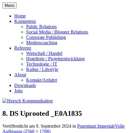
Zum
Menü
Inhalt
springen
Home
Kompetenz
Public Relations
Social Media / Blogger Relations
Corporate Publishing
Mediencoaching
Referenz
Wirtschaft / Handel
Hotellerie / Projektentwicklung
Technologie / IT
Kultur / Lifestyle
About
Kontakt/Anfahrt
Downloads
Jobs
8. DS Uprooted _E0A1835
Veröffentlicht am
9. September 2024
in
Praemium Imperiale
Volle
Auflösung (2560 × 1708)